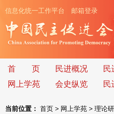
信息化统一工作平台
邮箱登录
首
页
民进概况
民
网上学苑
会史纵览
民
当前位置：
首页
>
网上学苑
>
理论