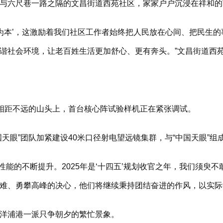
六尺巷一路之隔的文昌街道西苑社区，家家户户沉浸在祥和的
本’，这激励着我们社区工作者始终把人民放在心间、把民生的
谐社会环境，让老百姓生活更加舒心、更有奔头。”文昌街道西
相距不远的山头上，首台核心阵试验样机正在紧张调试。
眼”团队加紧建设40米口径射电望远镜集群，与“中国天眼”组
能的不断提升。2025年是‘十四五’规划收官之年，我们须臾不
难、勇攀高峰的决心，他们将继续秉持团结奋进的作风，以实际
洋浦港一派只争朝夕的繁忙景象。