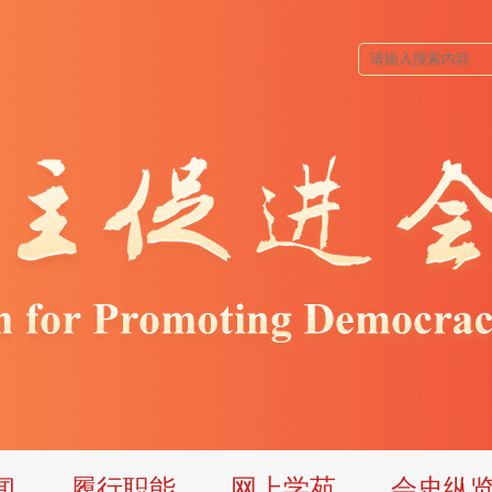
闻
履行职能
网上学苑
会史纵