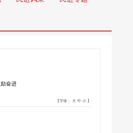
激励奋进
【字体：
大
中
小
】