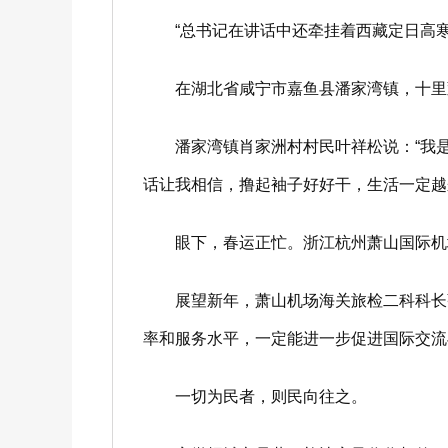
“总书记在讲话中还牵挂着西藏定日高寒缺
在湖北省咸宁市嘉鱼县潘家湾镇，十里蔬
潘家湾镇肖家洲村村民叶祥松说：“我是本
话让我相信，撸起袖子好好干，生活一定越
眼下，春运正忙。浙江杭州萧山国际机场
展望新年，萧山机场海关旅检二科科长张鹏
率和服务水平，一定能进一步促进国际交流
一切为民者，则民向往之。