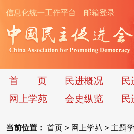
信息化统一工作平台
邮箱登录
首
页
民进概况
民
网上学苑
会史纵览
民
当前位置：
首页
>
网上学苑
>
主题