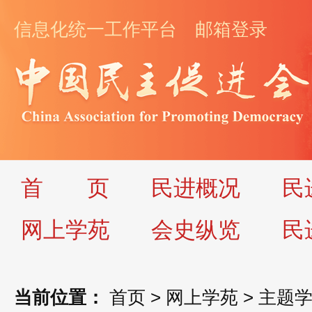
信息化统一工作平台
邮箱登录
首
页
民进概况
民
网上学苑
会史纵览
民
当前位置：
首页
>
网上学苑
>
主题