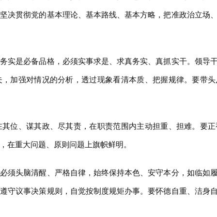
，坚决贯彻党的基本理论、基本路线、基本方略，把准政治立场
实是必备品格，必须实事求是、求真务实、真抓实干。领导干
夫，加强对情况的分析，透过现象看清本质、把握规律。要带头
位、谋其政、尽其责，在职责范围内主动担重、担难。要正
，在重大问题、原则问题上旗帜鲜明。
须头脑清醒、严格自律，始终保持本色、安守本分，如临如履
格遵守议事决策规则，自觉按制度规矩办事。要怀德自重、洁身