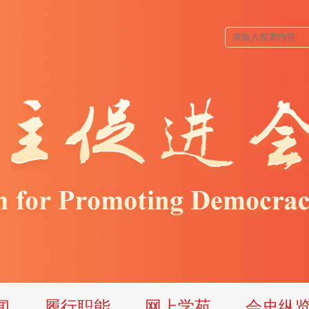
闻
履行职能
网上学苑
会史纵