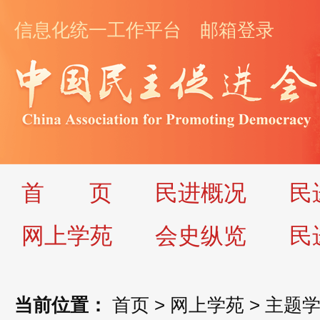
信息化统一工作平台
邮箱登录
首
页
民进概况
民
网上学苑
会史纵览
民
当前位置：
首页
>
网上学苑
>
主题