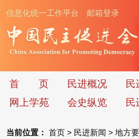
信息化统一工作平台
邮箱登录
首
页
民进概况
民
网上学苑
会史纵览
民
当前位置：
首页
>
民进新闻
>
地方