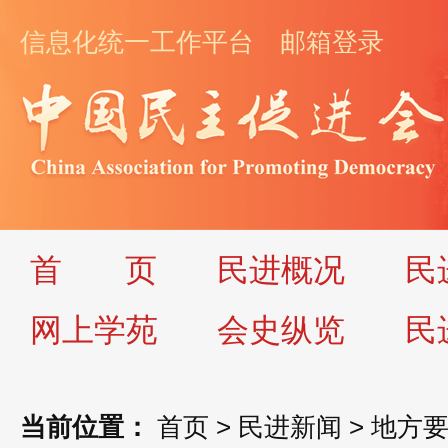
信息化统一工作平台
邮箱登录
首
页
民进概况
民
网上学苑
会史纵览
民
当前位置：
首页
>
民进新闻
>
地方