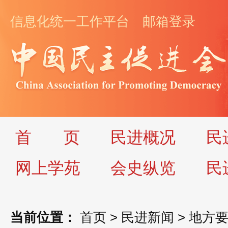
信息化统一工作平台
邮箱登录
首
页
民进概况
民
网上学苑
会史纵览
民
当前位置：
首页
>
民进新闻
>
地方