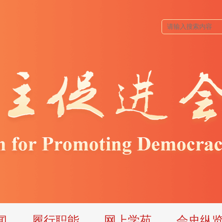
闻
履行职能
网上学苑
会史纵