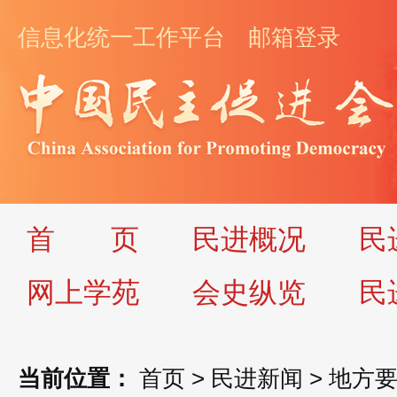
信息化统一工作平台
邮箱登录
首
页
民进概况
民
网上学苑
会史纵览
民
当前位置：
首页
>
民进新闻
>
地方