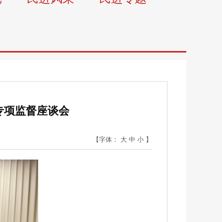
专项监督座谈会
【字体：
大
中
小
】