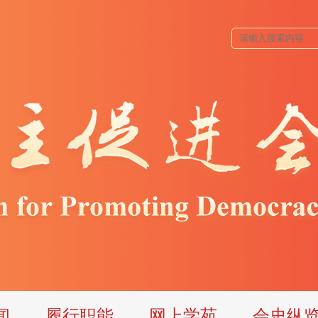
闻
履行职能
网上学苑
会史纵