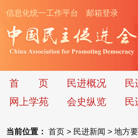
信息化统一工作平台
邮箱登录
首
页
民进概况
民
网上学苑
会史纵览
民
当前位置：
首页
>
民进新闻
>
地方