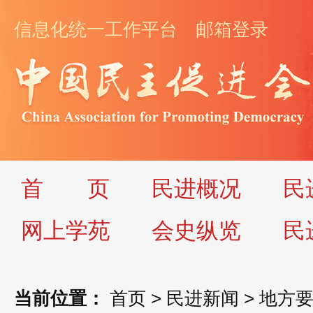
信息化统一工作平台
邮箱登录
首
页
民进概况
民
网上学苑
会史纵览
民
当前位置：
首页
>
民进新闻
>
地方