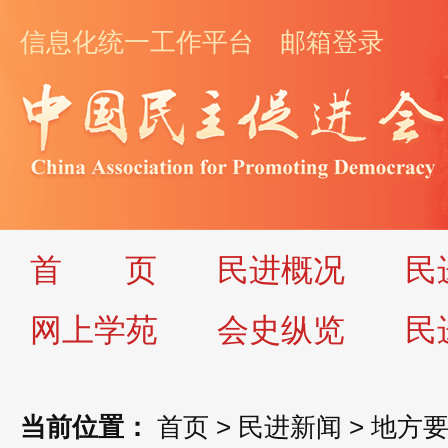
信息化统一工作平台
邮箱登录
首
页
民进概况
民
网上学苑
会史纵览
民
当前位置：
首页
>
民进新闻
>
地方