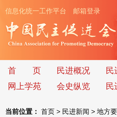
信息化统一工作平台
邮箱登录
首
页
民进概况
民
网上学苑
会史纵览
民
当前位置：
首页
>
民进新闻
>
地方