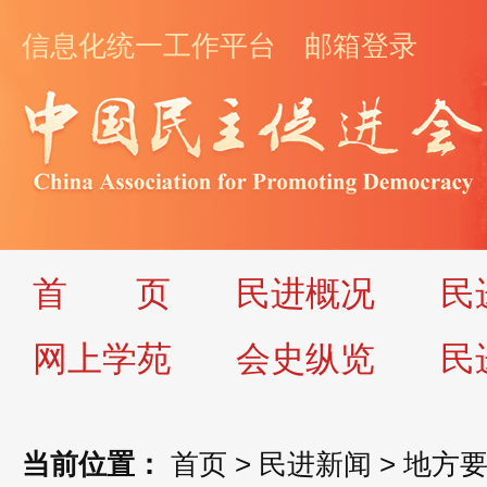
信息化统一工作平台
邮箱登录
首
页
民进概况
民
网上学苑
会史纵览
民
当前位置：
首页
>
民进新闻
>
地方