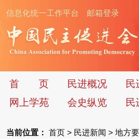
信息化统一工作平台
邮箱登录
首
页
民进概况
民
网上学苑
会史纵览
民
当前位置：
首页
>
民进新闻
>
地方