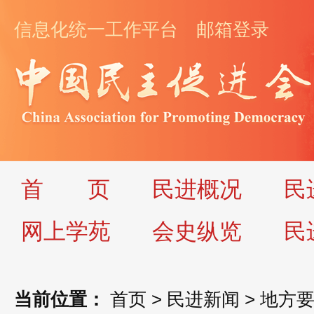
信息化统一工作平台
邮箱登录
首
页
民进概况
民
网上学苑
会史纵览
民
当前位置：
首页
>
民进新闻
>
地方