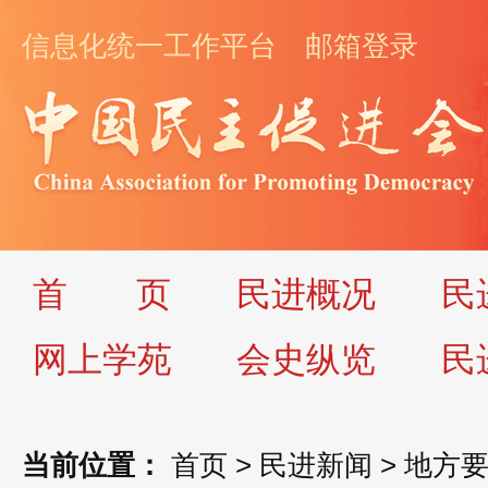
信息化统一工作平台
邮箱登录
首
页
民进概况
民
网上学苑
会史纵览
民
当前位置：
首页
>
民进新闻
>
地方