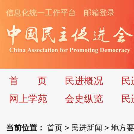
信息化统一工作平台
邮箱登录
首
页
民进概况
民
网上学苑
会史纵览
民
当前位置：
首页
>
民进新闻
>
地方