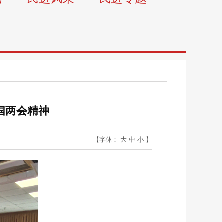
国两会精神
【字体：
大
中
小
】