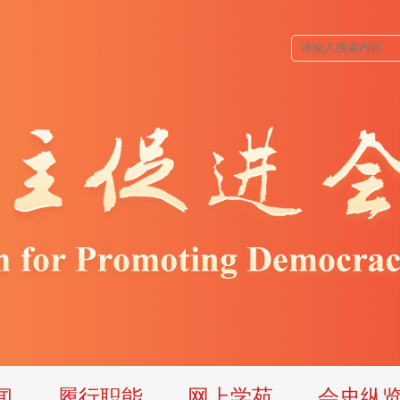
闻
履行职能
网上学苑
会史纵