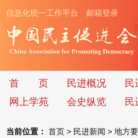
信息化统一工作平台
邮箱登录
首
页
民进概况
民
网上学苑
会史纵览
民
当前位置：
首页
>
民进新闻
>
地方