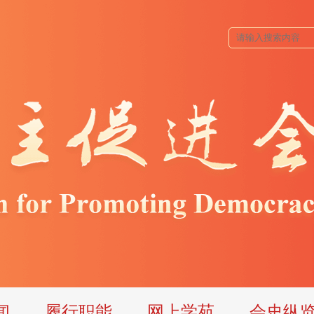
闻
履行职能
网上学苑
会史纵