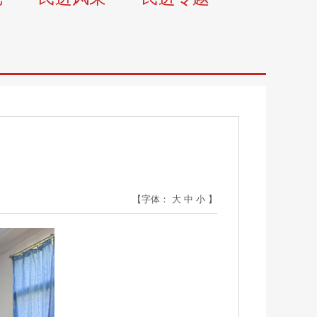
【字体：
大
中
小
】