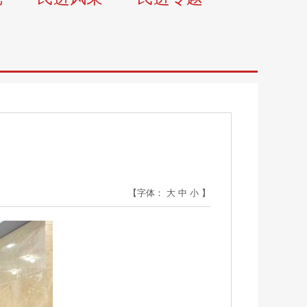
【字体：
大
中
小
】