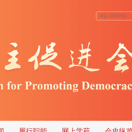
闻
履行职能
网上学苑
会史纵