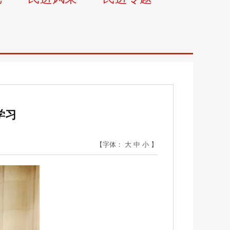
学习
【字体：
大
中
小
】