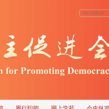
闻
履行职能
网上学苑
会史纵