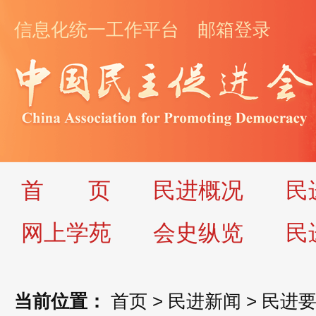
信息化统一工作平台
邮箱登录
首
页
民进概况
民
网上学苑
会史纵览
民
当前位置：
首页
>
民进新闻
>
民进