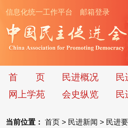
信息化统一工作平台
邮箱登录
首
页
民进概况
民
网上学苑
会史纵览
民
当前位置：
首页
>
民进新闻
>
民进