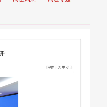
开
【字体：
大
中
小
】