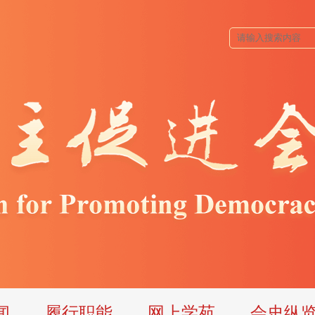
闻
履行职能
网上学苑
会史纵