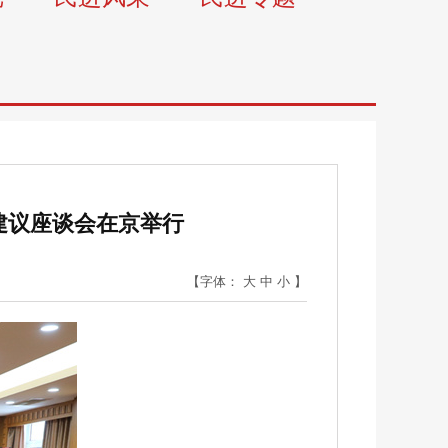
建议座谈会在京举行
【字体：
大
中
小
】