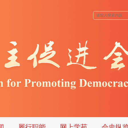
闻
履行职能
网上学苑
会史纵