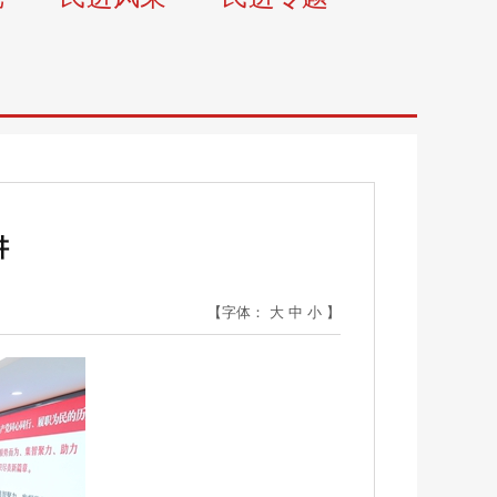
讲
【字体：
大
中
小
】