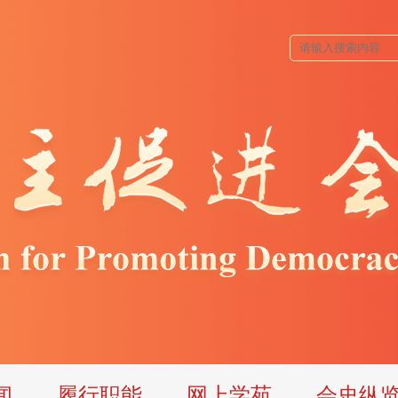
闻
履行职能
网上学苑
会史纵