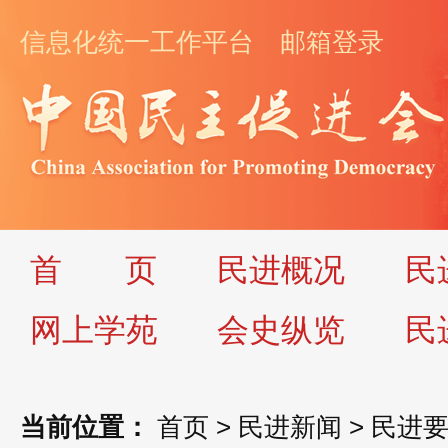
信息化统一工作平台
邮箱登录
首
页
民进概况
民
网上学苑
会史纵览
民
当前位置：
首页
>
民进新闻
>
民进