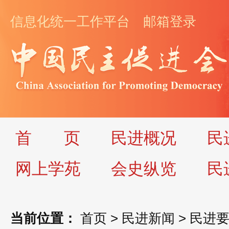
信息化统一工作平台
邮箱登录
首
页
民进概况
民
网上学苑
会史纵览
民
当前位置：
首页
>
民进新闻
>
民进