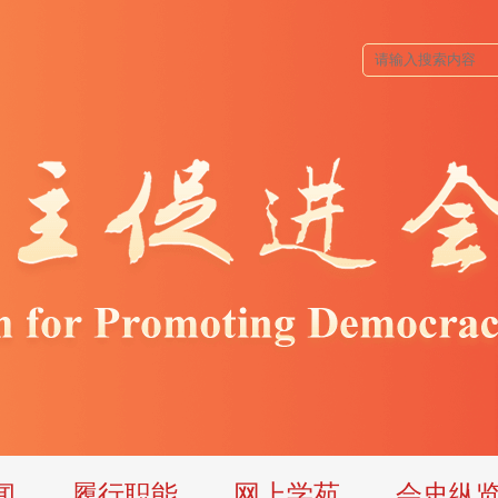
闻
履行职能
网上学苑
会史纵