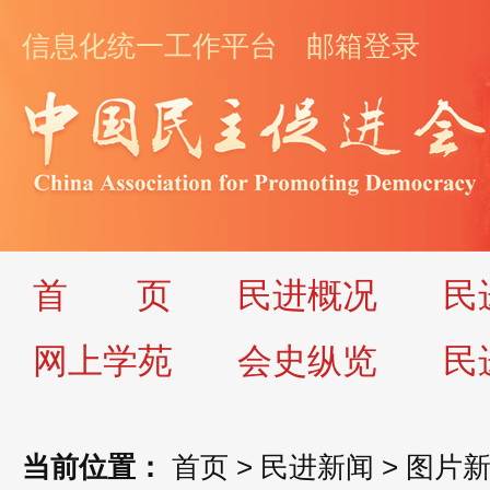
信息化统一工作平台
邮箱登录
首
页
民进概况
民
网上学苑
会史纵览
民
当前位置：
首页
>
民进新闻
>
图片