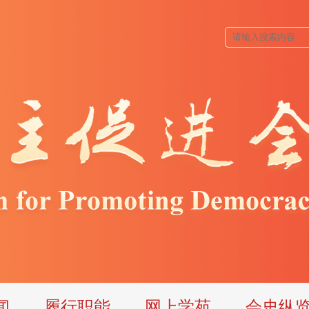
闻
履行职能
网上学苑
会史纵