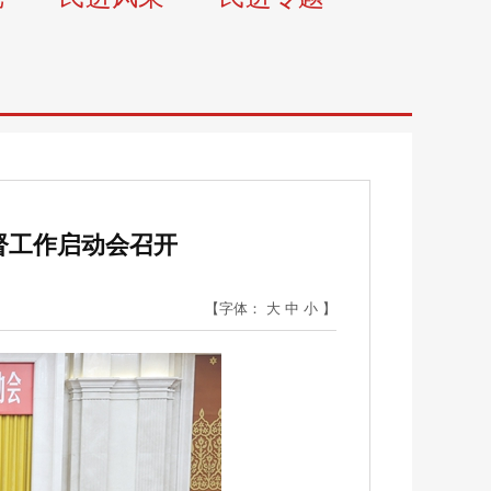
督工作启动会召开
【字体：
大
中
小
】