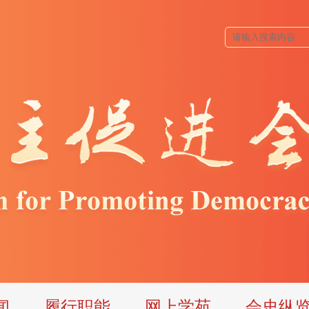
闻
履行职能
网上学苑
会史纵