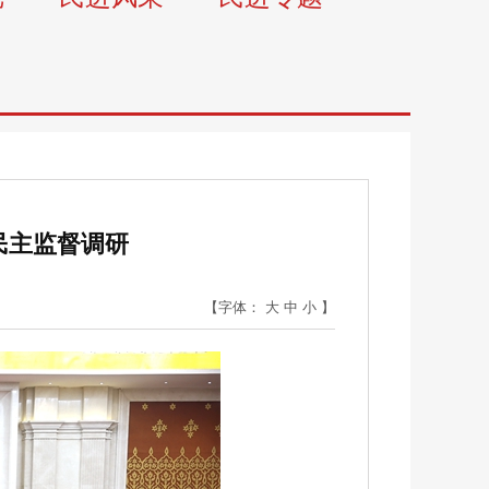
民主监督调研
【字体：
大
中
小
】