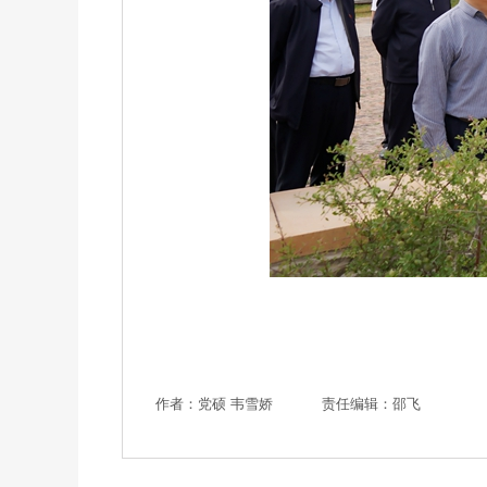
作者：党硕 韦雪娇
责任编辑：邵飞