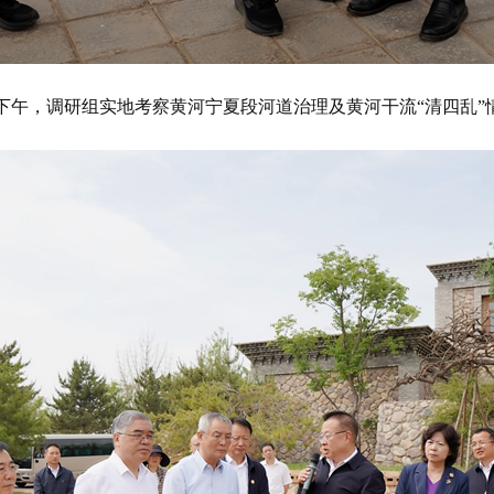
日下午，调研组实地考察黄河宁夏段河道治理及黄河干流“清四乱”