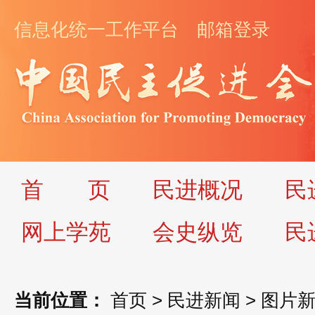
信息化统一工作平台
邮箱登录
首
页
民进概况
民
网上学苑
会史纵览
民
当前位置：
首页
>
民进新闻
>
图片