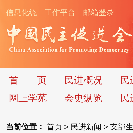
信息化统一工作平台
邮箱登录
首
页
民进概况
民
网上学苑
会史纵览
民
当前位置：
首页
>
民进新闻
>
支部