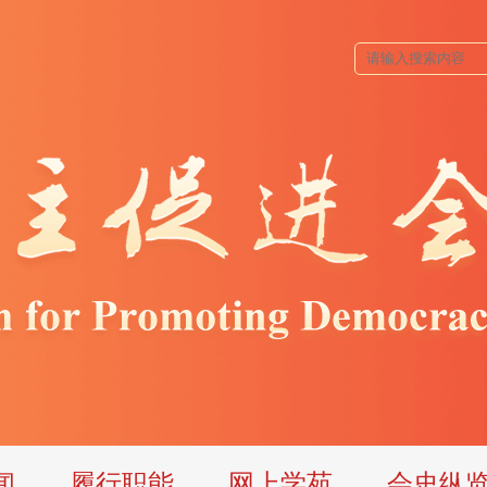
闻
履行职能
网上学苑
会史纵