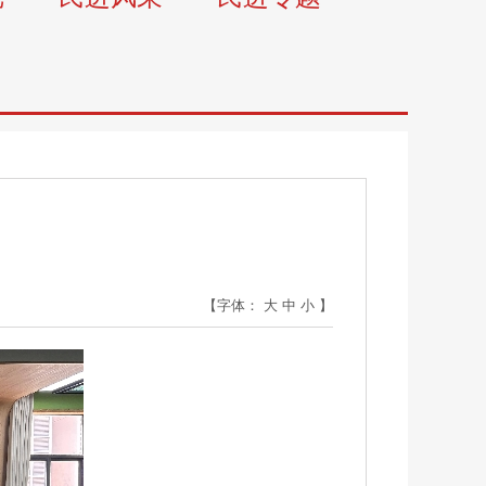
【字体：
大
中
小
】