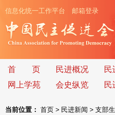
信息化统一工作平台
邮箱登录
首
页
民进概况
民
网上学苑
会史纵览
民
当前位置：
首页
>
民进新闻
>
支部