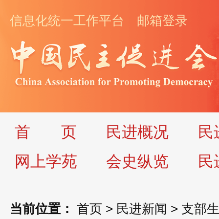
信息化统一工作平台
邮箱登录
首
页
民进概况
民
网上学苑
会史纵览
民
当前位置：
首页
>
民进新闻
>
支部