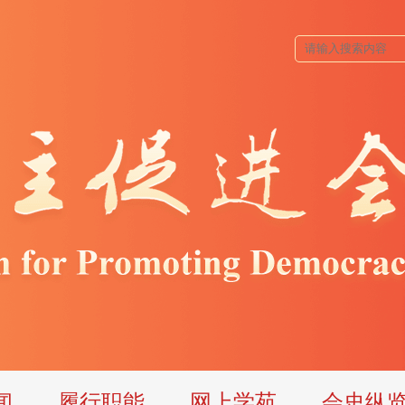
闻
履行职能
网上学苑
会史纵