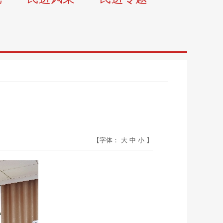
【字体：
大
中
小
】