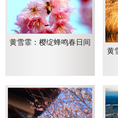
黄雪霏：樱绽蜂鸣春日间
黄