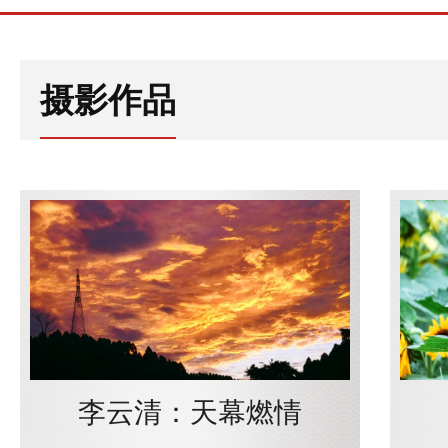
摄影作品
李云清：天幕燃情