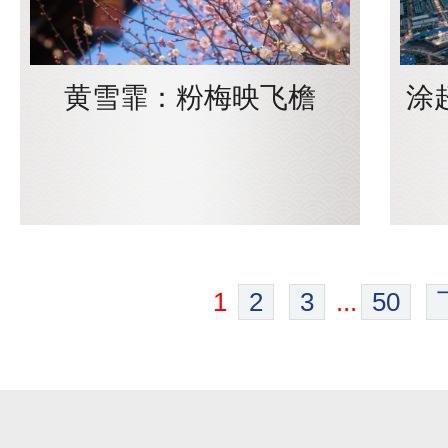
黄雪霏：粉梅映飞檐
涂
1
2
3
...
50