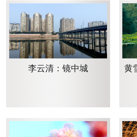
李云清：镜中城
黄