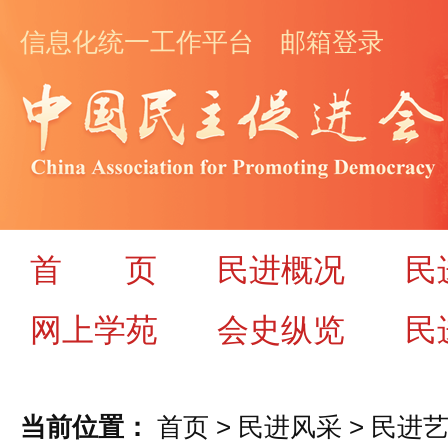
信息化统一工作平台
邮箱登录
首
页
民进概况
民
网上学苑
会史纵览
民
当前位置：
首页
>
民进风采
>
民进