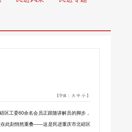
【字体：
大
中
小
】
区工委60余名会员正跟随讲解员的脚步，
实在此刻悄然重叠——这是民进重庆市北碚区