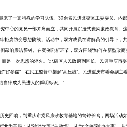
迎来了一支特殊的学习队伍。30余名民进北碚区工委委员、内
研究中心的党员干部并肩而立，共同开展沉浸式党风廉政教育。
筑牢拒腐防变思想防线。活动中，双方成员在讲解员的引导下，
例敲响廉洁警钟。在案例剖析环节，双方围绕“如何在新型政商
，而是一次思想的淬火。”北碚区人民政府副区长、民进重庆市
好“好参谋”，在民主监督中架起“高压线”。民进重庆市委会副主
廉洁自律成为民进人的鲜明标识。”
史回响，到重庆市党风廉政教育基地的警钟长鸣，两场活动如
尤为亮眼：从“被动学”到“主动悟”，从“学文件”到“办实事”，从