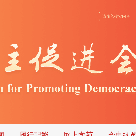
闻
履行职能
网上学苑
会史纵