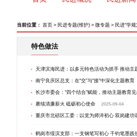
当前位置：
首页
>
民进专题(维护)
>
微专题
>
民进“学
特色做法
天津滨海民进：以多元特色活动为抓手 推动主
南宁良庆区总支：在“交”与“接”中深化主题教育
长沙市委会：“四个结合”赋能，推动主题教育
赓续清廉薪火 砥砺初心使命
2025-09-04
重庆市北碚区工委：以党为师淬初心 双岗建功
鹤岗市绥滨支部：一支钢笔写初心 千钧笔墨践使