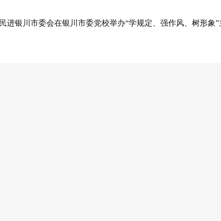
日，民进银川市委会在银川市委党校举办“学规定、强作风、树形象
我们要逐字逐句学深悟透”。5月28日，市委会“学规定、强作
《中国民主促进会章程》，会员们一边听一边在自己的会章上做
+案例解读+分组研讨”模式，让抽象的“规定”变成可感知的行动
青年会员各自领学《习近平关于加强党的作风建设论述摘编》选
习近平总书记的谆谆教导让与会人员深受教育。结合学习体会，会
’‘带露珠’”的观点，引发大家的热烈讨论。在会史宣讲活动中，在
前辈的优良作风。像这样的学习分享活动，今年以来市委会已开展了