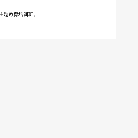
”主题教育培训班。
风、树形象”主题教育培训班的教室里，市委
记录。投影屏幕上，市委会主题教育实施方案
指南。
段，“要重视调查研究，坚持眼睛向下、脚步
员仇丽娜围绕市委会“智汇田园·乡村振兴科
手写的老会员档案的泛黄纸页上，“严守纪律、
14次，覆盖会员150余人次，学习的深度