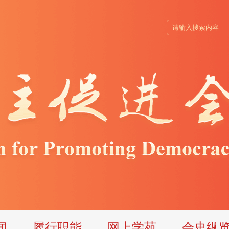
闻
履行职能
网上学苑
会史纵