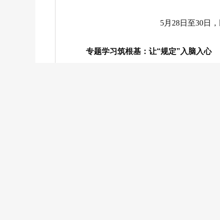
5月28日至30
专题学习筑根基：让“规定”入脑入心
“民主党派要始终与中国共产党同心同德，
会专职副主委马占山正带领会员认真学习
的重点条款被红线标注。培训通过“原文领学
7月25日，在市委会举办的读书会上，
向下，了解基层群众所思、所想、所盼”，
技行”调研经历，提出“调研报告要‘沾泥土
廉洁自律”的字迹，让大家深刻体会到民进