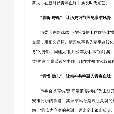
薪火，在新时代青年血脉中焕发时代光芒。
“青听·铸魂”：让历史细节照见廉洁风骨
市委会创新载体，依托微信工作群搭建“指
文章，用图文还原、情景叙事将先辈事迹转化为
务”的身影、周建人“拒用公车办私事”的叮嘱
觉得‘廉洁’是遥远的丰碑，现在才知道它就藏
“青悟·励志”：让精神共鸣融入青春血脉
市委会以“学先贤·守清廉·砺初心”为主题开展
安排公职的事迹，其廉洁风骨是映照灵魂的精
触：“靠实力立身的家训，远比金山银山珍贵。