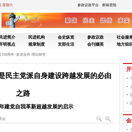
8日 星期六
参政议政平台
邮箱登陆
民进简介
民进机构
会史纵览
参政议政
社会服
开明视点
规章制度
支部生活
会刊撷英
地方组
100周年
>
多党合作·理论研究
开
是民主党派自身建设跨越发展的必由
之路
年建党自我革新超越发展的启示
委会
会