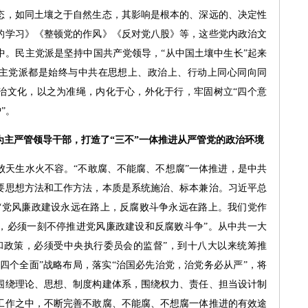
，如同土壤之于自然生态，其影响是根本的、深远的、决定性
的学习》《整顿党的作风》《反对党八股》等，这些党内政治文
中。民主党派是坚持中国共产党领导，“从中国土壤中生长”起来
民主党派都是始终与中共在思想上、政治上、行动上同心同向同
治文化，以之为准绳，内化于心，外化于行，牢固树立“四个意
”。
为主严管领导干部，打造了“三不”一体推进从严管党的政治环境
生水火不容。“不敢腐、不能腐、不想腐”一体推进，是中共
要思想方法和工作方法，本质是系统施治、标本兼治。习近平总
“党风廉政建设永远在路上，反腐败斗争永远在路上。我们党作
，必须一刻不停推进党风廉政建设和反腐败斗争”。从中共一大
和政策，必须受中央执行委员会的监督”，到十八大以来统筹推
“四个全面”战略布局，落实“治国必先治党，治党务必从严”，将
围绕理论、思想、制度构建体系，围绕权力、责任、担当设计制
工作之中，不断完善不敢腐、不能腐、不想腐一体推进的有效途