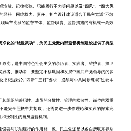
织涣散、纪律松弛、职能履行不力等问题以及“四风”、“四大风
数”的经验，围绕权力、责任、担当设计建设适合于民主党派“不敢
实现民主党派的监督主体、监督职责、监督措施的有机统一高效
我净化的“绝世武功”，为民主党派内部监督机制建设提供了典型
政党，是中国特色社会主义的亲历者、实践者、维护者、捍卫
实践者、推动者，要坚定不移巩固和发展中国共产党领导的的多
书记提出的“四新”“三好”要求，必须与中共同步练就“过硬本
其组织的兼职性、成员的分散性、管理的松散性、岗位的双重
不能完全照搬中共制度，还需要进一步作理论和实践的探索完
性和强制性的自身监督机制。
设要与职能履行的作用相一致。民主党派是以各自所联系界别