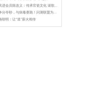
民进会员陈连义：传承官瓷文化 讴歌...
争分夺秒，与病毒赛跑！闪测联盟为...
杨朝明：让“道”薪火相传