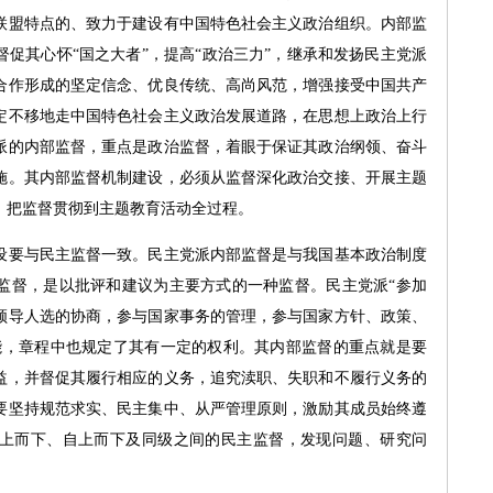
联盟特点的、致力于建设有中国特色社会主义政治组织。内部监
促其心怀“国之大者”，提高“政治三力”，继承和发扬民主党派
合作形成的坚定信念、优良传统、高尚风范，增强接受中国共产
定不移地走中国特色社会主义政治发展道路，在思想上政治上行
派的内部监督，重点是政治监督，着眼于保证其政治纲领、奋斗
施。其内部监督机制建设，必须从监督深化政治交接、开展主题
，把监督贯彻到主题教育活动全过程。
要与民主监督一致。民主党派内部监督是与我国基本政治制度
监督，是以批评和建议为主要方式的一种监督。民主党派“参加
领导人选的协商，参与国家事务的管理，参与国家方针、政策、
能，章程中也规定了其有一定的权利。其内部监督的重点就是要
益，并督促其履行相应的义务，追究渎职、失职和不履行义务的
要坚持规范求实、民主集中、从严管理原则，激励其成员始终遵
上而下、自上而下及同级之间的民主监督，发现问题、研究问