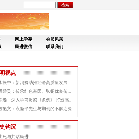
务
网上学苑
会员风采
织
民进微信
联系我们
明视点
李振中：新消费助推经济高质量发展
潘碧灵：传承红色基因、弘扬优良传...
陈淼：深入学习贯彻《条例》 打造高...
段艳文：袁隆平先生与期刊的不解之缘
史钩沉
生死与共话民进