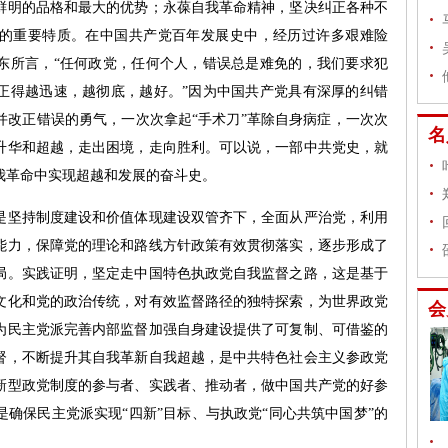
明的品格和最大的优势；永葆自我革命精神，坚决纠正各种不
的重要特质。在中国共产党百年发展史中，经历过许多艰难险
东所言，“任何政党，任何个人，错误总是难免的，我们要求犯
正得越迅速，越彻底，越好。”因为中国共产党具有深厚的纠错
并改正错误的勇气，一次次拿起“手术刀”革除自身病症，一次次
名
升华和超越，走出困境，走向胜利。可以说，一部中共党史，就
我革命中实现超越和发展的奋斗史。
坚持制度建设和价值体现建设双管齐下，全面从严治党，利用
能力，保障党的理论和路线方针政策有效贯彻落实，逐步形成了
局。实践证明，坚定走中国特色执政党自我监督之路，这是基于
文化和党的政治传统，对有效监督路径的独特探索，为世界政党
会
为民主党派完善内部监督加强自身建设提供了可复制、可借鉴的
督，不断提升其自我革新自我超越，是中共特色社会主义参政党
新型政党制度的参与者、实践者、推动者，做中国共产党的好参
确保民主党派实现“四新”目标、与执政党“同心共筑中国梦”的