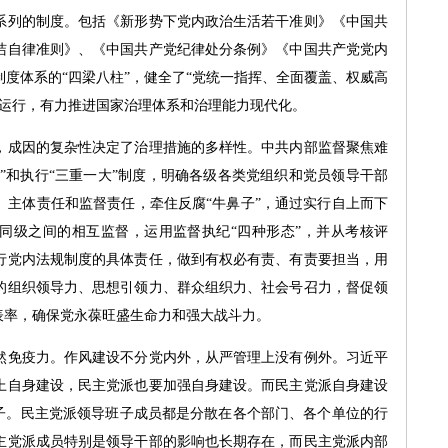
系列的制度。包括《新形势下党内政治生活若干准则》《中国共
洁自律准则》、《中国共产党纪律处分条例》《中国共产党党内
度体系的“四梁八柱”，健全了“党统一指挥、全面覆盖、权威高
力运行，有力推进国家治理体系和治理能力现代化。
成因的复杂性决定了治理措施的多样性。中共内部监督聚焦难
责”和执行“三重一大”制度，明确各级各类党组织和党员领导干部
、主体责任和监督责任，牵住反腐“牛鼻子”，通过实行自上而下
同级之间的相互监督，运用监督执纪“四种形态”，并从考核评
行党内法规制度的具体责任，做到有权必有责、有责要担当，用
的组织领导力、思想引领力、群众组织力、社会号召力，督促领
表率，确保党永葆旺盛生命力和强大战斗力。
免疫力。作风建设不分党内外，从严管理上没有例外。习近平
上自身建设，民主党派也要加强自身建设。而民主党派自身建设
班子。民主党派领导班子成员都是分散在各个部门、各个单位的行
主党派成员特别是领导干部的影响也长期存在，而民主党派内部