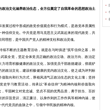
政治文化涵养政治生态，全方位奠定了自我革命的思想政治土
发展过程中形成的政党价值观念和行为模式，是政党本质属性
一种信仰文化。中共党是用马克思主义武装起来的现代政党，共
共同理想，是中国共产党人的精神支柱和政治灵魂。
续不断的主题教育活动，就是在与时俱进“筑牢信仰之基，补
论武装全党，坚定全体党员正确的政治立场、政治方向、政治定
大力培育积极健康的政治文化，加强党员干部政德建设，彻底铲
朽的政治文化，建设积极健康的党内政治文化，使之成为评判标
价值取向和行为方式，厚植风清气正政治生态的文化土壤；坚持
党史学习教育活动，传承以“革命信仰”为精神内核和价值取向
理念，牢固树立对党忠诚、坚贞不屈的优秀品质，勇于担当、百折
献的宗旨意识，清正廉洁、以身作则的工作作风等精神内涵，使
一代代党员的血脉之中，引领中华民族的精神内核。