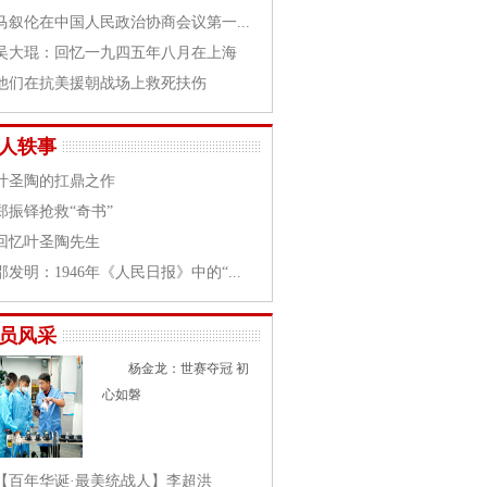
马叙伦在中国人民政治协商会议第一...
吴大琨：回忆一九四五年八月在上海
他们在抗美援朝战场上救死扶伤
人轶事
叶圣陶的扛鼎之作
郑振铎抢救“奇书”
回忆叶圣陶先生
邵发明：1946年《人民日报》中的“...
员风采
杨金龙：世赛夺冠 初
心如磐
【百年华诞·最美统战人】李超洪