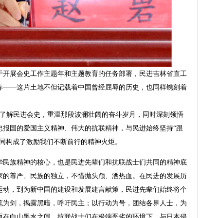
开展会史工作主题年和主题教育的任务部署，民进吉林省直工
春——这片土地不但记载着中国曾经屈辱的历史，也同样镌刻着
解民进会史，重温那段波澜壮阔的奋斗岁月，同时深刻领悟
忠报国的爱国主义精神、伟大的抗联精神，与民进始终坚持“跟
共同构成了激励我们不断前行的精神火炬。
民族精神的核心，也是民进先辈们和抗联战士们共同的精神底
家的尊严、民族的独立，不惜抛头颅、洒热血。在民进的发展历
运动，到为新中国的建设和发展建言献策，民进先辈们始终将个
笔为剑，揭露黑暗，呼吁民主；以行动为号，团结各界人士，为
而在白山黑水之间，抗联战士们在极端恶劣的环境下，与日本侵