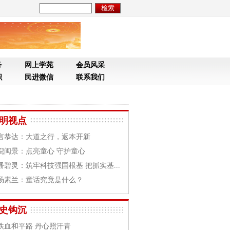
务
网上学苑
会员风采
织
民进微信
联系我们
明视点
言恭达：大道之行，返本开新
倪闽景：点亮童心 守护童心
潘碧灵：筑牢科技强国根基 把抓实基...
汤素兰：童话究竟是什么？
史钩沉
铁血和平路 丹心照汗青