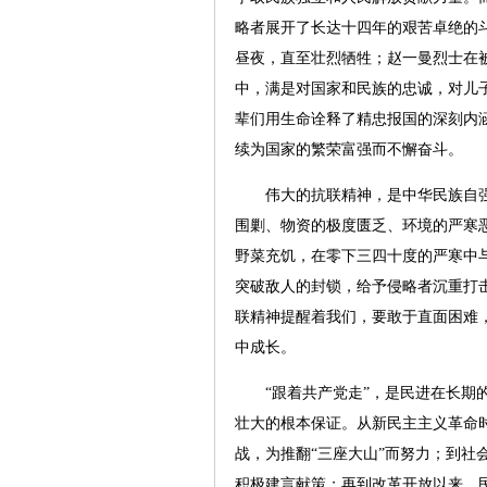
略者展开了长达十四年的艰苦卓绝的
昼夜，直至壮烈牺牲；赵一曼烈士在
中，满是对国家和民族的忠诚，对儿
辈们用生命诠释了精忠报国的深刻内
续为国家的繁荣富强而不懈奋斗。
伟大的抗联精神，是中华民族自强
围剿、物资的极度匮乏、环境的严寒
野菜充饥，在零下三四十度的严寒中
突破敌人的封锁，给予侵略者沉重打
联精神提醒着我们，要敢于直面困难
中成长。
“跟着共产党走”，是民进在长期的
壮大的根本保证。从新民主主义革命
战，为推翻“三座大山”而努力；到社
积极建言献策；再到改革开放以来，