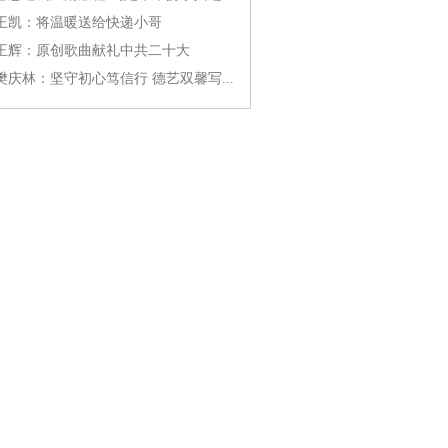
王凯：将温暖送给快递小哥
王辉：原创歌曲献礼中共二十大
樊庆林：坚守初心笃信行 德艺双馨写...