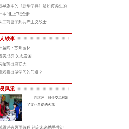
最早版本的《新华字典》是如何诞生的
一本“北上”纪念册
从工商巨子到共产主义战士
人轶事
叶圣陶：苏州园林
嗜美成痴 矢志爱国
吴贻芳出席联大
看戏看出做学问的门道？
员风采
许琪萍：对外交流擦出
了文化自信的火花
感恩过去风雨兼程 约定未来携手共进