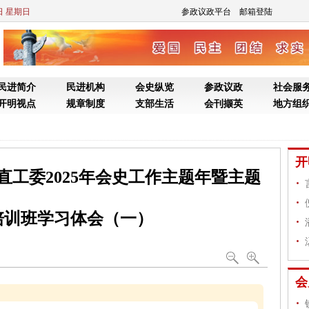
9日 星期日
参政议政平台
邮箱登陆
民进简介
民进机构
会史纵览
参政议政
社会服
开明视点
规章制度
支部生活
会刊撷英
地方组
开
直工委2025年会史工作主题年暨主题
培训班学习体会（一）
会