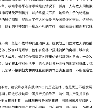
斗争。杨靖宇将军在弹尽粮绝的情况下，孤身一人与敌人周旋数
被捕后遭受严刑拷打，却始终坚贞不屈，她留给儿子的绝笔信
子的殷切期望，展现出了伟大的母爱与爱国情怀的交融。这些先
涵，他们的精神如同一座座不朽的丰碑，激励着我们在新时代继
不息、坚韧不拔精神的生动体现。抗联战士们面对敌人的残酷
恶劣，没有丝毫退缩。他们在密林中搭建简陋的窝棚，以树皮、
与敌人战斗。他们凭借着坚定的理想信念和顽强的意志，一次次
击。我们在工作和生活中，也会遇到各种各样的困难和挑战，抗
，以坚韧不拔的毅力和勇往直前的勇气去克服困难，不断在逆境
革命、建设和改革实践中作出的历史选择，也是民进不断发展
时期，民进积极响应中国共产党的号召，与中国共产党并肩作
会主义建设时期，民进积极投身国家建设，围绕国家发展战略，
民进始终与中国共产党同心同德、同心同向、同心同行，为推动